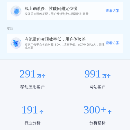
线上崩溃多、性能问题定位慢
查看方案
发版后崩溃难复现，用户反馈到定位问题耗时数天
变现
有流量但变现效率低，用户体验差
查看方案
多家广告平台各自对接 SDK，填充率低、eCPM 波动大，管理
成本高
291
991
万个
万个
移动应用客户
网站客户
191
300
+
个
个
行业分析
分析指标