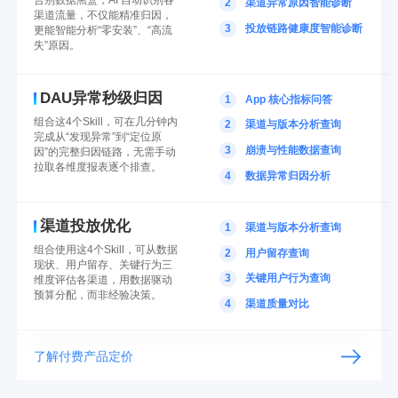
U-Mini 小程序统计
U-Share 社会化分享
U-APM 小程序端性能监控
2
渠道异常原因智能诊断
渠道流量，不仅能精准归因，
多平台小程序/小游戏/H5数据统计分析
一次集成，多个平台分享能力
微信/支付宝小程序性能监控
3
投放链路健康度智能诊断
更能智能分析“零安装”、“高流
失”原因。
U-Link 智能超链
DAU异常秒级归因
1
App 核心指标问答
基于DeepLink的深度链接能力
组合这4个Skill，可在几分钟内
2
渠道与版本分析查询
完成从“发现异常”到“定位原
3
崩溃与性能数据查询
因”的完整归因链路，无需手动
拉取各维度报表逐个排查。
4
数据异常归因分析
渠道投放优化
1
渠道与版本分析查询
组合使用这4个Skill，可从数据
2
用户留存查询
现状、用户留存、关键行为三
3
关键用户行为查询
维度评估各渠道，用数据驱动
预算分配，而非经验决策。
4
渠道质量对比
了解付费产品定价