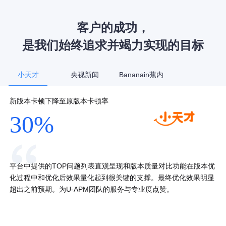
客户的成功，
是我们始终追求并竭力实现的目标
小天才
央视新闻
Bananain蕉内
新版本卡顿下降至原版本卡顿率
送达率
户外广告触达的新客浓度占比
30%
90%
81%
平台中提供的TOP问题列表直观呈现和版本质量对比功能在版本优
化过程中和优化后效果量化起到很关键的支撑。最终优化效果明显
超出之前预期。为U-APM团队的服务与专业度点赞。