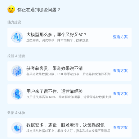
你正在遇到哪些问题？
能力建设
大模型那么多，哪个又好又省？
查看方案
选型靠猜、调优靠试、降本怕翻车，效果没底
拉新 & 运营
获客获客贵、渠道效果说不清
查看方案
各渠道效果数据分散，ROI 靠手动拉表，后链路转化追踪不到
用户来了留不住、运营靠经验
查看方案
次日流失率高达 60%，推送群发被屏蔽，运营策略缺数据支撑
数据 & 体验
数据繁多，逻辑一眼难看清，决策靠感觉
查看方案
埋点混乱数据对不上，看板没人盯，异常和机会发现严重滞后