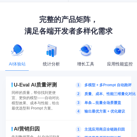
完整的产品矩阵，
满足各端开发者多样化需求
AI体验站
统计分析
增长工具
应用性能监控
U-Eval AI质量评测
1
多模型 + 多Prompt 自动跑评
U-App 移动统计
U-Push 消息推送
U-APM App端性能监控
同样的质量，帮你找到更便
App监测与分析平台，助力用户增长
极简接入，精准推送，提升活跃
监控App性能与崩溃，提升应用质量
2
质量、成本、性能三维量化对比
宜、更快的模型——自动对比
3
单条→批量全场景覆盖
模型效果、成本与性能，给出
最优选型和 Prompt 方案。
4
输出最优方案 + 优化建议
U-Web 网站统计
U-Verify 智能认证
U-APM H5/Web端性能监控
安全、可靠、公正的第三方网站流量统计分析工具
快速集成一键登录和三方登录
监测请求情况与用户感知类性能指标
AI营销归因
1
主流应用商店全链路归因
告别数据黑盒，AI 自动识别各